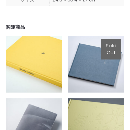
関連商品
Sold
Out
asterisk
風景のない街
¥
4,500
¥
4,000
光の中を進め 鳥
が羽ばたくよう
に 星が瞬くとき
母型
も そして光射す
¥
5,000
地で 何を見るか